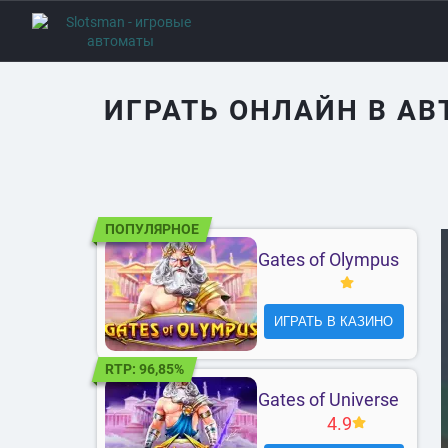
ИГРАТЬ ОНЛАЙН В АВ
ПОПУЛЯРНОЕ
Gates of Olympus
ИГРАТЬ В КАЗИНО
RTP: 96,85%
Gates of Universe
4.9