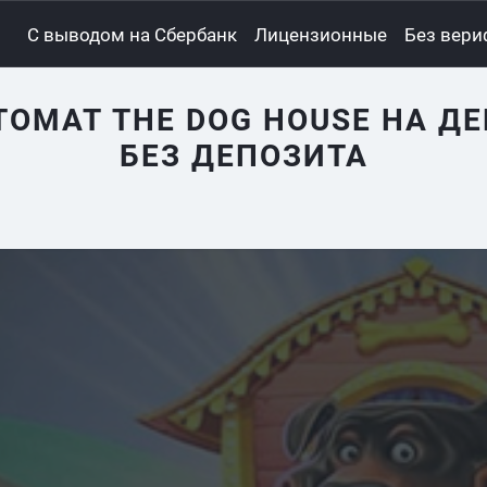
С выводом на Сбербанк
Лицензионные
Без вери
ТОМАТ THE DOG HOUSE НА Д
БЕЗ ДЕПОЗИТА