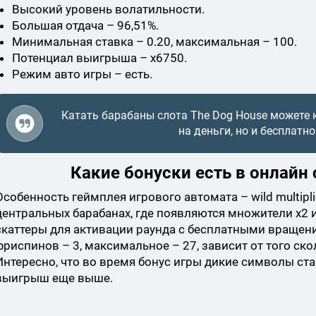
Высокий уровень волатильности.
Большая отдача – 96,51%.
Минимальная ставка – 0.20, максимальная – 100.
Потенциал выигрыша – х6750.
Режим авто игры – есть.
Катать барабаны слота The Dog House можете ка
на деньги, но и бесплатно
Какие бонуски есть в онлайн 
Особенность геймплея игрового автомата – wild multipli
центральных барабанах, где появляются множители х2 ил
скаттеры для активации раунда с бесплатными враще
фриспинов – 3, максимальное – 27, зависит от того ско
Интересно, что во время бонус игры дикие символы ста
выигрыш еще выше.