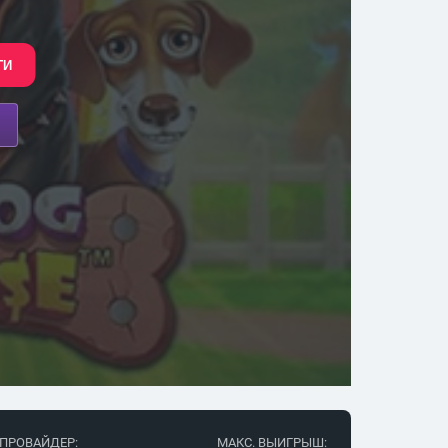
ГИ
ПРОВАЙДЕР:
МАКС. ВЫИГРЫШ: