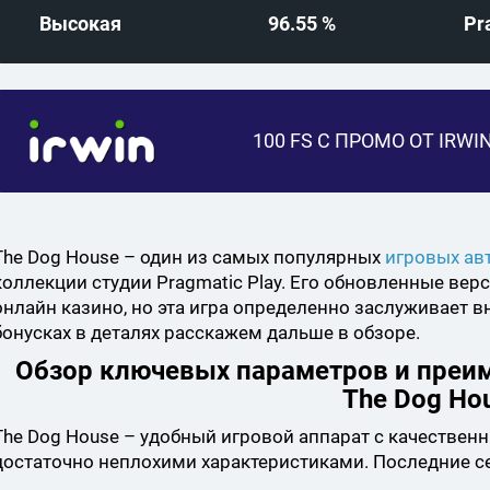
Высокая
96.55 %
Pr
100 FS С ПРОМО ОТ IRWI
The Dog House – один из самых популярных
игровых ав
коллекции студии Pragmatic Play. Его обновленные вер
онлайн казино, но эта игра определенно заслуживает в
бонусках в деталях расскажем дальше в обзоре.
Обзор ключевых параметров и преи
The Dog Ho
The Dog House – удобный игровой аппарат с качестве
достаточно неплохими характеристиками. Последние с