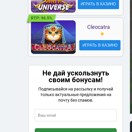
ИГРАТЬ В КАЗИНО
RTP: 96.5%
Cleocatra
ИГРАТЬ В КАЗИНО
Не дай ускользнуть
своим бонусам!
Подписывайся на рассылку и получай
только актуальные предложения на
почту без спамов.