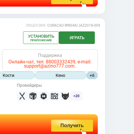
ЛИЦЕНЗИЯ:
CURACAO №8048/JAZ2018-009
УСТАНОВИТЬ
ИГРАТЬ
ПРИЛОЖЕНИЕ
Поддержка
Онлайн-чат, тел: 88003332439, e-mail:
support@azino777.com.
Кости
Кено
+6
Провайдеры
+20
Получить