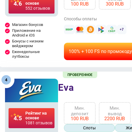
4.6
основе
100 RUB
300 RUB
552 отзывов
Способы оплаты
Магазин бонусов
+7
Приложение на
Android и iOS
Бонусы с низким
вейджером
100% + 100 FS по промокоду
Еженедельные
лутбоксы
ПРОВЕРЕННОЕ
4
Eva
Мин.
Мин.
Рейтинг на
депозит
вывод
4.5
основе
100 RUB
2200 RUB
1081 отзывов
Слоты
Жи