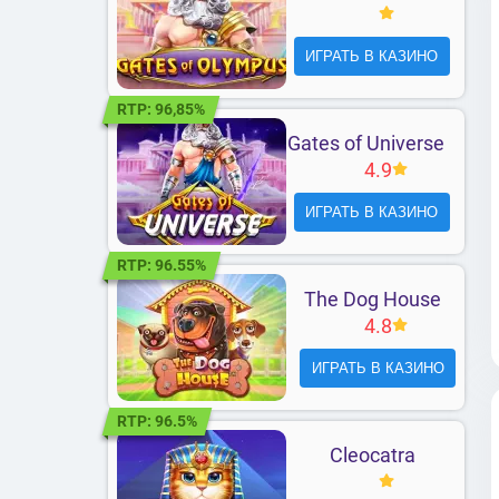
ИГРАТЬ В КАЗИНО
RTP: 96,85%
Gates of Universe
4.9
ИГРАТЬ В КАЗИНО
RTP: 96.55%
The Dog House
4.8
ИГРАТЬ В КАЗИНО
RTP: 96.5%
Cleocatra