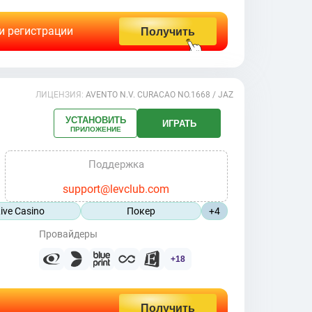
ри регистрации
Получить
ЛИЦЕНЗИЯ:
AVENTO N.V. CURACAO NO.1668 / JAZ
УСТАНОВИТЬ
ИГРАТЬ
ПРИЛОЖЕНИЕ
Поддержка
support@levclub.com
ive Casino
Покер
+4
Провайдеры
+18
Получить