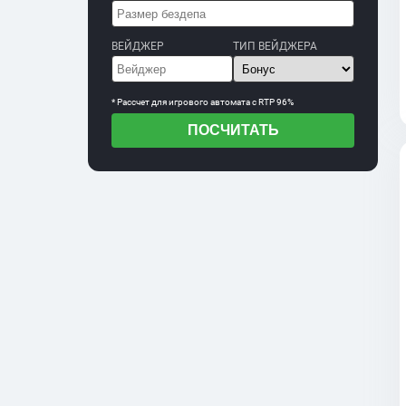
ВЕЙДЖЕР
ТИП ВЕЙДЖЕРА
* Рассчет для игрового автомата с RTP 96%