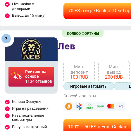
Live Casino с
дилерами
70 FS в игре Book of Dead п
Вывод до 15 минут
КОЛЕСО ФОРТУНЫ
7
Лев
Мин.
Мин.
Рейтинг на
депозит
вывод
4.6
основе
100 RUB
200 RUB
1134 отзывов
Игровые автоматы
L
Способы оплаты
Колесо Фортуны
+4
Игры на раздевания
Развлекательные
мини-игры
100% + 50 FS в Fruit Cocktail
Бонусы за крупный