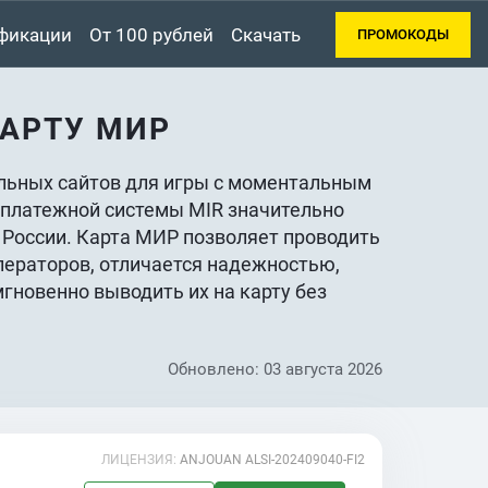
фикации
От 100 рублей
Скачать
ПРОМОКОДЫ
КАРТУ МИР
альных сайтов для игры с моментальным
 платежной системы MIR значительно
 России. Карта МИР позволяет проводить
ераторов, отличается надежностью,
новенно выводить их на карту без
Обновлено: 03 августа 2026
ЛИЦЕНЗИЯ:
ANJOUAN ALSI-202409040-FI2