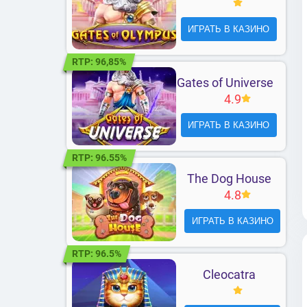
ИГРАТЬ В КАЗИНО
RTP: 96,85%
Gates of Universe
4.9
ИГРАТЬ В КАЗИНО
RTP: 96.55%
The Dog House
4.8
ИГРАТЬ В КАЗИНО
RTP: 96.5%
Cleocatra