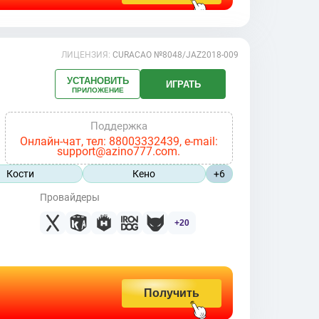
ЛИЦЕНЗИЯ:
CURACAO №8048/JAZ2018-009
УСТАНОВИТЬ
ИГРАТЬ
ПРИЛОЖЕНИЕ
Поддержка
Онлайн-чат, тел: 88003332439, e-mail:
support@azino777.com.
Кости
Кено
+6
Провайдеры
+20
Получить