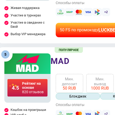
Способы оплаты
Живая поддержка
+2
Участие в турнирах
Участие в свидание с
Евой
LUCKB
50 FS по промокоду
Выбор VIP менеджера
ПОПУЛЯРНОЕ
5
MAD
Мин.
Мин.
Рейтинг на
депозит
вывод
4.5
основе
50 RUB
1000 RUB
820 отзывов
Блэкджек
Способы оплаты
Кэшбэк на проигрыши
+7
VIP-клуб с