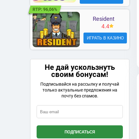
RTP: 96,06%
Resident
4.4
ИГРАТЬ В КАЗИНО
Не дай ускользнуть
своим бонусам!
Подписывайся на рассылку и получай
только актуальные предложения на
почту без спамов.