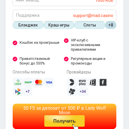
Мин. вывод
1000 RUB
Поддержка
support@mad.casino
Блэкджек
Краш-игры
Слоты
+8
VIP-клуб с
Кэшбэк на проигрыши
эксклюзивными
привилегиями
Приветственный
Регулярные акции и
бонус до 555%
промокоды
Способы оплаты
Провайдеры
+7
+34
50 FS за депозит от 500 ₽ в Lady Wolf
Moon
Получить