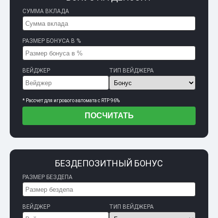
СУММА ВКЛАДА
РАЗМЕР БОНУСА В %
ВЕЙДЖЕР
ТИП ВЕЙДЖЕРА
* Рассчет для игрового автомата с RTP 96%
БЕЗДЕПОЗИТНЫЙ БОНУС
РАЗМЕР БЕЗДЕПА
ВЕЙДЖЕР
ТИП ВЕЙДЖЕРА