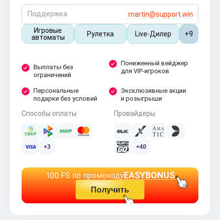
Поддержка
martin@support.win
Игровые
Рулетка
Live-Дилер
+9
автоматы
Пониженный вейджер
Выплаты без
для VIP-игроков
ограничений
Персональные
Эксклюзивные акции
подарки без условий
и розыгрыши
Способы оплаты
Провайдеры
+3
+40
EASYBONUS
100 FS по промокоду
Получить