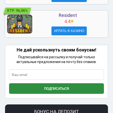
RTP: 96,06%
Resident
4.4
ИГРАТЬ В КАЗИНО
Не дай ускользнуть своим бонусам!
Подписывайся на рассылку и получай только
актуальные предложения на почту без спамов.
БОНУС НА ДЕПОЗИТ