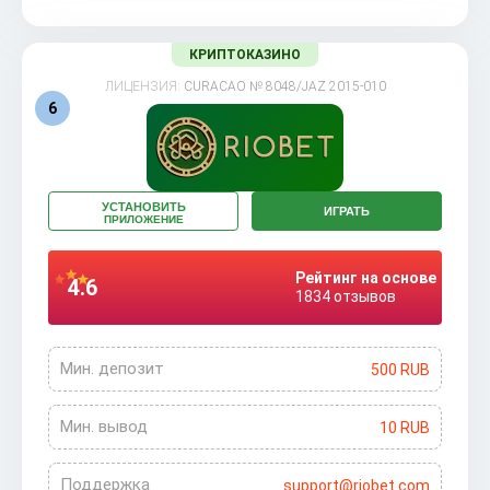
КРИПТОКАЗИНО
ЛИЦЕНЗИЯ:
CURACAO № 8048/JAZ 2015-010
6
УСТАНОВИТЬ
ИГРАТЬ
ПРИЛОЖЕНИЕ
Рейтинг на основе
4.6
1834 отзывов
Мин. депозит
500 RUB
Мин. вывод
10 RUB
Поддержка
support@riobet.com