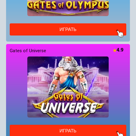
ИГРАТЬ
4.9
Gates of Universe
ИГРАТЬ