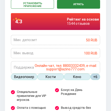
УСТАНОВИТЬ
ИГРАТЬ
ПРИЛОЖЕНИЕ
Рейтинг на основе
4.3
1544 отзывов
Мин. депозит
50 RUB
Мин. вывод
100 RUB
Онлайн-чат, тел: 88003332439, e-mail:
Поддержка
support@azino777.com.
Видеопокер
Кости
Кено
+6
Бонус на День
Специальные
Рождение
привилегии для VIP
игроков
Оплата с помощью
Вывод средств без