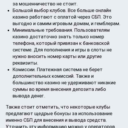
за мошенничество не стоит.
Большой выбор клубов. Все больше онлайн
казино работают с оплатой через СБП. Это
выгодно и самим игровым домам, и гемблерам.
Минимальные требования. Пользователям
казино достаточно знать только номер
телефона, который привязан к банковской
системе. Для пополнения и игры в слоты не
нужно вносить номер карты или другие
реквизиты.
Комиссии. Платежная система не берет
дополнительных комиссий. Также и
большинство казино не удерживают никакие
суммы во время внесения депозита либо
вывода денег.
Также стоит отметить, что некоторые клубы
предлагают щедрые бонусы за использование
именно СБП для внесения и вывода средств.
Уточнить эту информацию можно у операторов