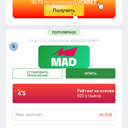
LUCKBET
50 FS по промокоду
Получить
ПОПУЛЯРНОЕ
ЛИЦЕНЗИЯ:
ANJOUAN № ALSI-202510009-F1
5
УСТАНОВИТЬ
ИГРАТЬ
ПРИЛОЖЕНИЕ
Рейтинг на основе
4.5
820 отзывов
Мин. депозит
50 RUB