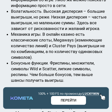
информацию просто в сети.
Волатильность. Высокая дисперсия – большие
выигрыши, но реже. Низкая дисперсия – частые
выигрыши, но маленькие суммы. Здесь все
зависит от рискованности и желаний игрока.
Механика игры. В онлайн казино есть
классические слоты, Megaways (изменяющие
количество линий) и Cluster Pays (выигрыши не
по комбинациям, а по количеству одинаковых
символов).
Бонусные функции. Фриспины, множители,
символы Wild и Sсatter, липкие символы,
респины. Чем больше бонусов, тем выше
шансы получить выигрыш.
Это основные характеристики, которые важно
100% + 100 FS по промокоду
LUCKYWIN
учитывать перед выбором слота. Если
ПЕРЕЙТИ
подытожить все эти моменты, то лучше выбирать
слоты с бонусами, с высокой отдачей и механикой