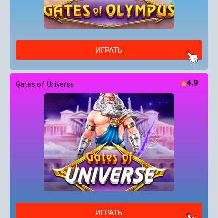
ИГРАТЬ
4.9
Gates of Universe
ИГРАТЬ