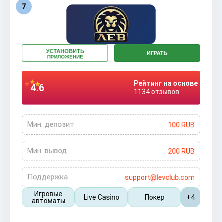
7
УСТАНОВИТЬ
ИГРАТЬ
ПРИЛОЖЕНИЕ
Рейтинг на основе
4.6
1134 отзывов
Мин. депозит
100 RUB
Мин. вывод
200 RUB
Поддержка
support@levclub.com
Игровые
Live Casino
Покер
+4
автоматы