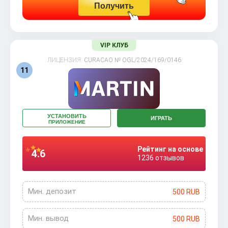
Получить
VIP КЛУБ
ЛИЦЕНЗИЯ:
CURACAO № OGL/2024/169/0146
11
УСТАНОВИТЬ
ИГРАТЬ
ПРИЛОЖЕНИЕ
Рейтинг на основе
4.6
1236 отзывов
Мин. депозит
500 RUB
Мин. вывод
500 RUB