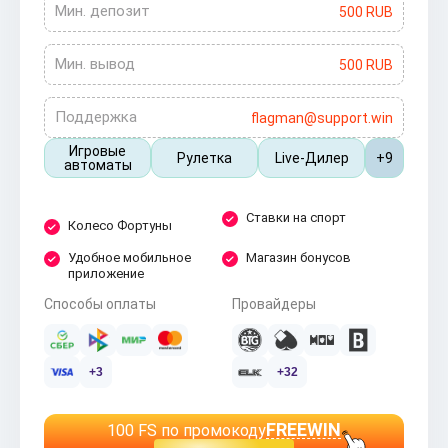
Мин. депозит
500 RUB
Мин. вывод
500 RUB
Поддержка
flagman@support.win
Игровые
Рулетка
Live-Дилер
+9
автоматы
Ставки на спорт
Колесо Фортуны
Удобное мобильное
Магазин бонусов
приложение
Способы оплаты
Провайдеры
+3
+32
FREEWIN
100 FS по промокоду