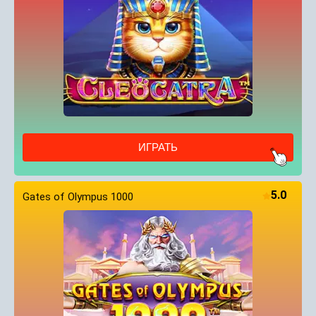
ИГРАТЬ
5.0
Gates of Olympus 1000