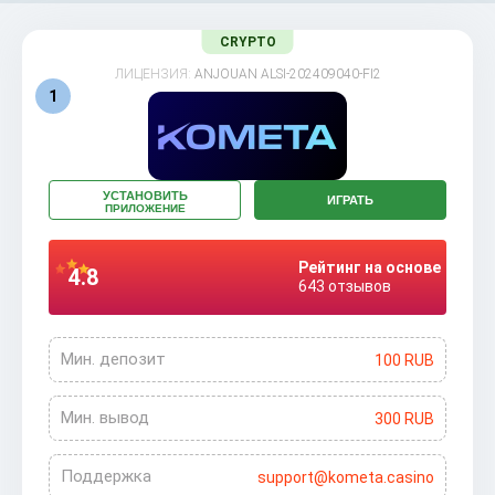
CRYPTO
ЛИЦЕНЗИЯ:
ANJOUAN ALSI-202409040-FI2
1
УСТАНОВИТЬ
ИГРАТЬ
ПРИЛОЖЕНИЕ
Рейтинг на основе
4.8
643 отзывов
Мин. депозит
100 RUB
Мин. вывод
300 RUB
Поддержка
support@kometa.casino