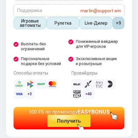
Поддержка
martin@support.win
Игровые
Рулетка
Live-Дилер
+9
автоматы
Пониженный вейджер
Выплаты без
для VIP-игроков
ограничений
Персональные
Эксклюзивные акции
подарки без условий
и розыгрыши
Способы оплаты
Провайдеры
+3
+40
EASYBONUS
100 FS по промокоду
Получить