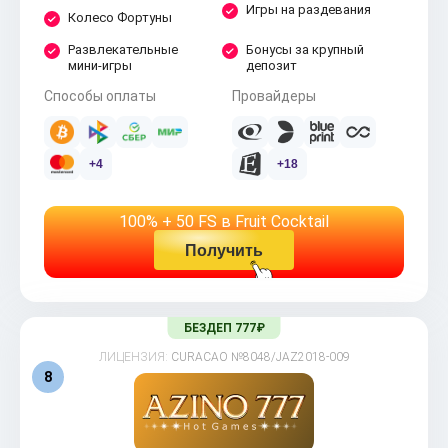
Игры на раздевания
Колесо Фортуны
Развлекательные
Бонусы за крупный
мини-игры
депозит
Способы оплаты
Провайдеры
+4
+18
100% + 50 FS в Fruit Cocktail
Получить
БЕЗДЕП 777₽
ЛИЦЕНЗИЯ:
CURACAO №8048/JAZ2018-009
8