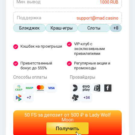
Мин. вывод
1000 RUB
Поддержка
support@mad.casino
Блэкджек
Краш-игры
Слоты
+8
VIP-клуб с
Кэшбэк на проигрыши
эксклюзивными
привилегиями
Приветственный
Регулярные акции и
бонус до 555%
промокоды
Способы оплаты
Провайдеры
+7
+34
50 FS за депозит от 500 ₽ в Lady Wolf
Moon
Получить