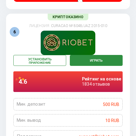
КРИПТОКАЗИНО
ЛИЦЕНЗИЯ:
CURACAO № 8048/JAZ 2015-010
6
УСТАНОВИТЬ
ИГРАТЬ
ПРИЛОЖЕНИЕ
Рейтинг на основе
4.6
1834 отзывов
Мин. депозит
500 RUB
Мин. вывод
10 RUB