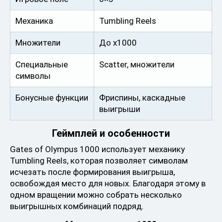
Механика
Tumbling Reels
Множители
До x1000
Специальные
Scatter, множители
символы
Бонусные функции
Фриспины, каскадные
выигрыши
Геймплей и особенности
Gates of Olympus 1000 использует механику
Tumbling Reels, которая позволяет символам
исчезать после формирования выигрыша,
освобождая место для новых. Благодаря этому в
одном вращении можно собрать несколько
выигрышных комбинаций подряд.